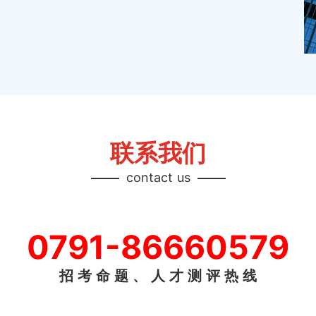
联系我们
contact us
0791-86660579
招 考 命 题 、 人 才 测 评 热 线